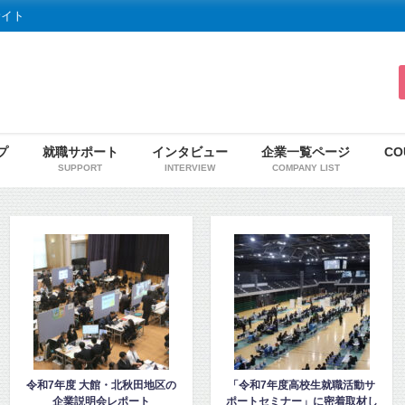
サイト
プ
就職サポート
インタビュー
企業一覧ページ
CO
SUPPORT
INTERVIEW
COMPANY LIST
地区の
「令和7年度高校生就職活動サ
「高校2年生向け秋田地域
ポートセミナー」に密着取材し
ガイダンス」を見学・取材