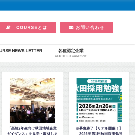
COURSEとは
お問い合わせ
URSE NEWS LETTER
各種認定企業
CERTIFIED COMPANY
企業
※募集終了【リアル開催！】
五城目第一中のエコキャッ
しま
「2026年第1回秋田採用勉強
動に、東電化工業が秋田ノ