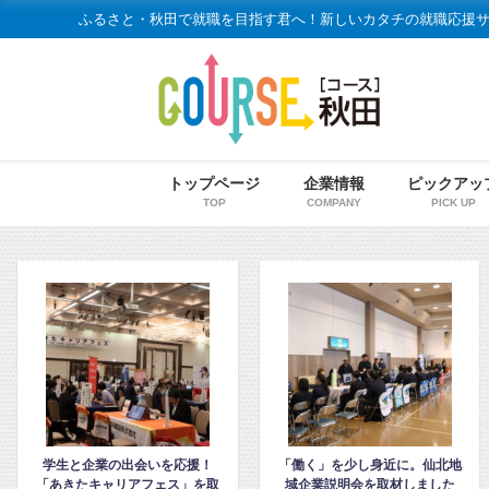
ふるさと・秋田で就職を目指す君へ！新しいカタチの就職応援
トップページ
企業情報
ピックアッ
TOP
COMPANY
PICK UP
応援！
「働く」を少し身近に。仙北地
令和7年度 大館・北秋田
」を取
域企業説明会を取材しました
企業説明会レポート