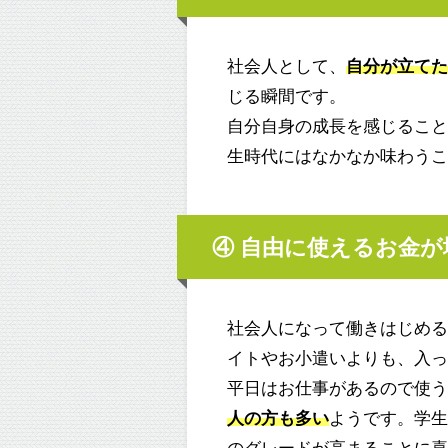
社会人として、
自分が立て
じる瞬間です。
自分自身の成長を感じるこ
生時代にはなかなか味わう
④ 自由に使えるお金
社会人になって働きはじめ
イトやお小遣いよりも、入
平日はお仕事があるので使
人の方も多い
ようです。学
のグレードが高まることに