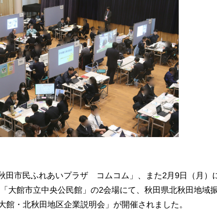
秋田市民ふれあいプラザ コムコム」、また
2
月
9
日（月）
と「大館市立中央公民館」の
2
会場にて、秋田県北秋田地域
 大館・北秋田地区企業説明会」が開催されました。