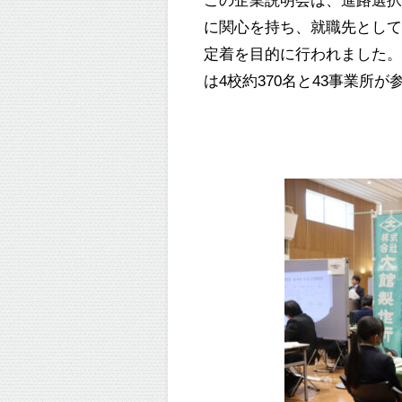
に関心を持ち、就職先とし
定着を目的に行われました
は
4
校約
370
名と
43
事業所が