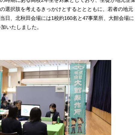
ての選択肢を考えるきっかけとするととともに、若者の地元
。当日、北秋田会場には
1
校約
160
名と
47
事業所、大館会場に
参加いたしました。