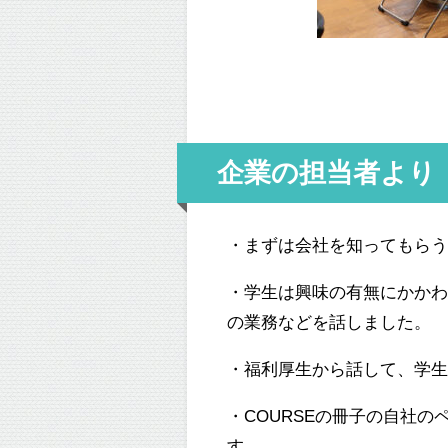
企業の担当者より
・まずは会社を知ってもら
・学生は興味の有無にかか
の業務などを話しました。
・福利厚生から話して、学
・
COURSE
の冊子の自社の
す。