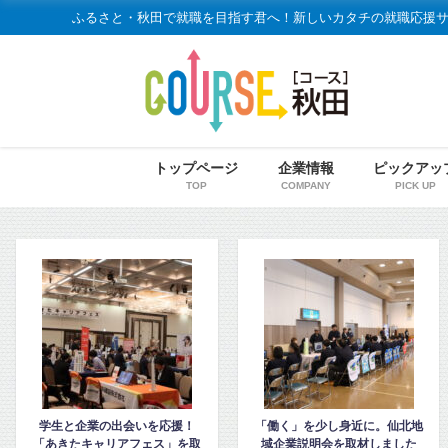
ふるさと・秋田で就職を目指す君へ！新しいカタチの就職応援
トップページ
企業情報
ピックアッ
TOP
COMPANY
PICK UP
「働く」を少し身近に。仙北地
令和7年度 大館・北秋田地区の
域企業説明会を取材しました
企業説明会レポート