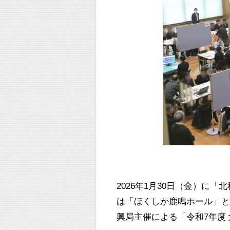
2026
年
1
月
30
日（金）に「北
は「ほくしか鹿鳴ホール」
興局主催による「令和
7
年度