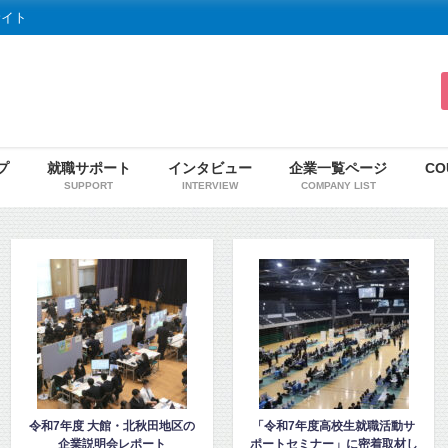
サイト
プ
就職サポート
インタビュー
企業一覧ページ
CO
SUPPORT
INTERVIEW
COMPANY LIST
「令和7年度高校生就職活動サ
「高校2年生向け秋田地域企業
ポートセミナー」に密着取材し
ガイダンス」を見学・取材しま