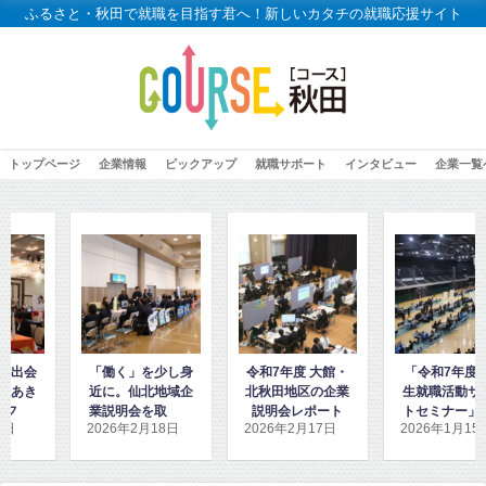
ふるさと・秋田で就職を目指す君へ！新しいカタチの就職応援サイト
トップページ
企業情報
ピックアップ
就職サポート
インタビュー
企業一覧
身
令和7年度 大館・
「令和7年度高校
「高校2年生向け
企
北秋田地区の企業
生就職活動サポー
秋田地域企業ガイ
し
説明会レポート
トセミナー」に密
ダンス」を見学・
2026年2月17日
2026年1月15日
2026年1月8日
着取材しました！
取材しました！