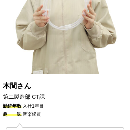
本間さん
第二製造部 CT課
勤続年数
入社1年目
趣 味
音楽鑑賞