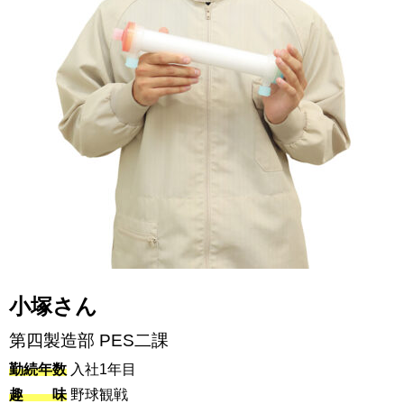
小塚さん
第四製造部 PES二課
勤続年数
入社1年目
趣 味
野球観戦