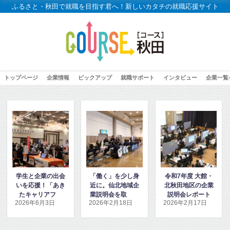
ふるさと・秋田で就職を目指す君へ！新しいカタチの就職応援サイト
トップページ
企業情報
ピックアップ
就職サポート
インタビュー
企業一覧
業の出会
「働く」を少し身
令和7年度 大館・
「令和7年
！「あき
近に。仙北地域企
北秋田地区の企業
生就職活動
アフェ
業説明会を取材し
説明会レポート
トセミナー
月3日
2026年2月18日
2026年2月17日
2026年1月1
材しまし
ました
着取材しま