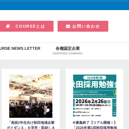
COURSEとは
お問い合わせ
URSE NEWS LETTER
各種認定企業
CERTIFIED COMPANY
業
※募集終了【リアル開催！】
五城目第一中のエコキャップ活
ま
「2026年第1回秋田採用勉強
動に、東電化工業が秋田ノーザ