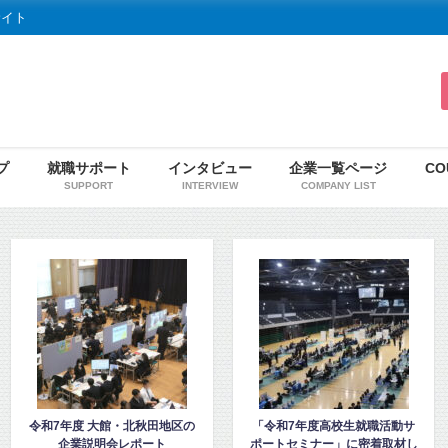
サイト
プ
就職サポート
インタビュー
企業一覧ページ
CO
SUPPORT
INTERVIEW
COMPANY LIST
の
「令和7年度高校生就職活動サ
「高校2年生向け秋田地域企
ポートセミナー」に密着取材し
ガイダンス」を見学・取材し