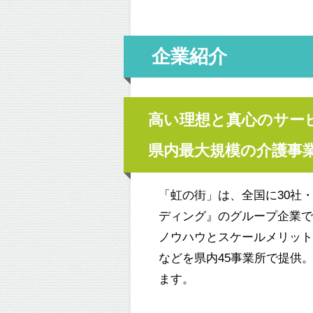
企業紹介
高い理想と真心のサー
県内最大規模の介護事
「虹の街」は、
全国に
30
社
ディング』のグループ企業
ノウハウとスケールメリッ
などを県内45事業所で提供
ます。