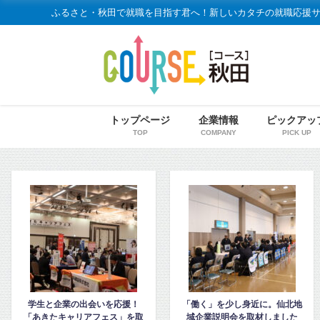
ふるさと・秋田で就職を目指す君へ！新しいカタチの就職応援
トップページ
企業情報
ピックアッ
TOP
COMPANY
PICK UP
！
「働く」を少し身近に。仙北地
令和7年度 大館・北秋田地区
を取
域企業説明会を取材しました
企業説明会レポート