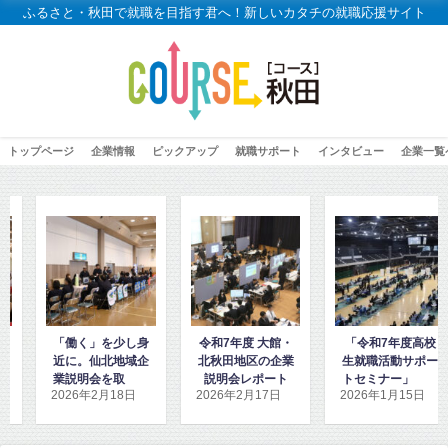
ふるさと・秋田で就職を目指す君へ！新しいカタチの就職応援サイト
トップページ
企業情報
ピックアップ
就職サポート
インタビュー
企業一覧
少し身
令和7年度 大館・
「令和7年度高校
「高校2年生
地域企
北秋田地区の企業
生就職活動サポー
秋田地域企業
取材し
説明会レポート
トセミナー」に密
ダンス」を見
18日
2026年2月17日
2026年1月15日
2026年1月8日
た
着取材しました！
取材しまし