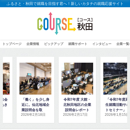
ふるさと・秋田で就職を目指す君へ！新しいカタチの就職応援サイト
トップページ
企業情報
ピックアップ
就職サポート
インタビュー
企業一覧
を少し身
令和7年度 大館・
「令和7年度高校
「高校2年生
北地域企
北秋田地区の企業
生就職活動サポー
秋田地域企業
を取材し
説明会レポート
トセミナー」に密
ダンス」を見
18日
2026年2月17日
2026年1月15日
2026年1月8
た
着取材しました！
取材しまし