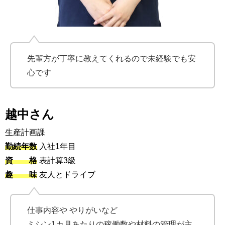
先輩方が丁寧に教えてくれるので未経験でも安
心です
越中さん
生産計画課
勤続年数
入社1年目
資 格
表計算3級
趣 味
友人とドライブ
仕事内容や やりがいなど
ミシン1カ月あたりの稼働数や材料の管理が主