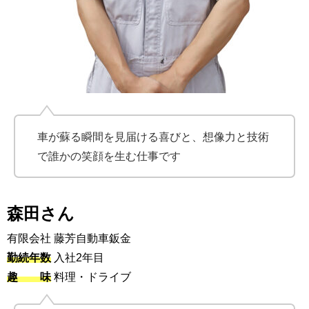
車が蘇る瞬間を見届ける喜びと、想像力と技術
で誰かの笑顔を生む仕事です
森田さん
有限会社 藤芳自動車鈑金
勤続年数
入社2年目
趣 味
料理・ドライブ