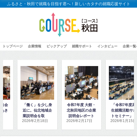
ふるさと・秋田で就職を目指す君へ！新しいカタチの就職応援サイト
トップページ
企業情報
ピックアップ
就職サポート
インタビュー
企業一覧
「働く」を少し身
令和7年度 大館・
「令和7年度高校
近に。仙北地域企
北秋田地区の企業
生就職活動サポー
業説明会を取材し
説明会レポート
トセミナー」に密
2026年2月18日
2026年2月17日
2026年1月15日
2
ました
着取材しました！