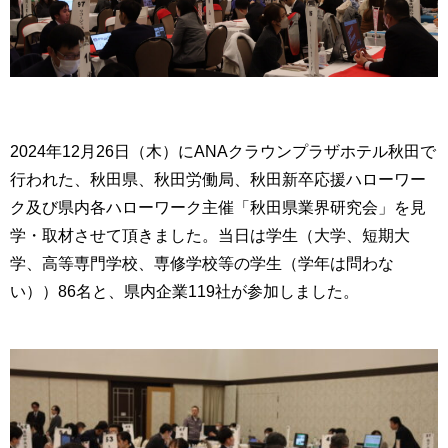
2024
年
12
月
26
日（木）に
ANA
クラウンプラザホテル秋田で
行われた、秋田県、秋田労働局、秋田新卒応援ハローワー
ク及び県内各ハローワーク主催「秋田県業界研究会」を見
学・取材させて頂きました。当日は学生（大学、短期大
学、高等専門学校、専修学校等の学生（学年は問わな
い））
86
名と、県内企業
119
社が参加しました。