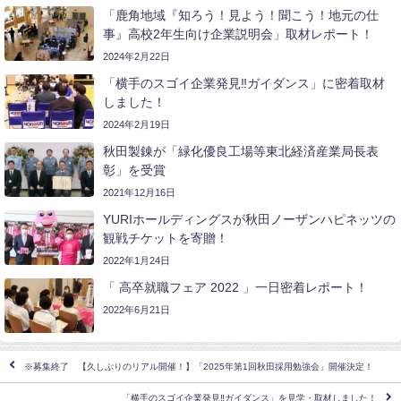
「鹿角地域『知ろう！見よう！聞こう！地元の仕
事』高校2年生向け企業説明会」取材レポート！
2024年2月22日
「横手のスゴイ企業発見‼ガイダンス」に密着取材
しました！
2024年2月19日
秋田製錬が「緑化優良工場等東北経済産業局長表
彰」を受賞
2021年12月16日
YURIホールディングスが秋田ノーザンハピネッツの
観戦チケットを寄贈！
2022年1月24日
「 高卒就職フェア 2022 」一日密着レポート！
2022年6月21日
※募集終了 【久しぶりのリアル開催！】「2025年第1回秋田採用勉強会」開催決定！
「横手のスゴイ企業発見‼ガイダンス」を見学・取材しました！