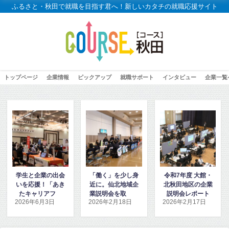
ふるさと・秋田で就職を目指す君へ！新しいカタチの就職応援サイト
トップページ
企業情報
ピックアップ
就職サポート
インタビュー
企業一覧
「働く」を少し身
令和7年度 大館・
「令和7年度高校
近に。仙北地域企
北秋田地区の企業
生就職活動サポー
業説明会を取材し
説明会レポート
トセミナー」に密
2026年2月18日
2026年2月17日
2026年1月15日
ました
着取材しました！