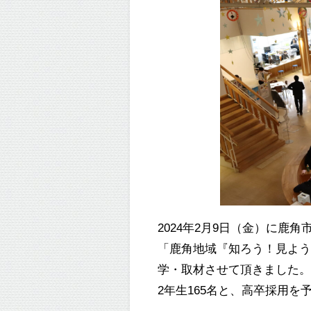
2024
年
2
月
9
日（金）に鹿角
「鹿角地域『知ろう！見よ
学・取材させて頂きました
2
年生
165
名と、高卒採用を