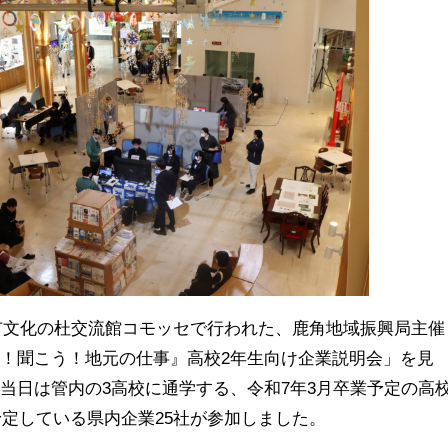
市文化の杜交流館コモッセで行われた、鹿角地域振興局主催
う！聞こう！地元の仕事』高校
2
年生向け企業説明会」を見
。当日は管内の
3
高校に通学する、令和
7
年
3
月卒業予定の高
予定している県内企業
25
社が参加しました。