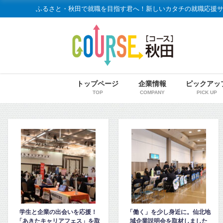
ふるさと・秋田で就職を目指す君へ！新しいカタチの就職応援
トップページ
企業情報
ピックアッ
TOP
COMPANY
PICK UP
「働く」を少し身近に。仙北地
令和7年度 大館・北秋田地区の
域企業説明会を取材しました
企業説明会レポート