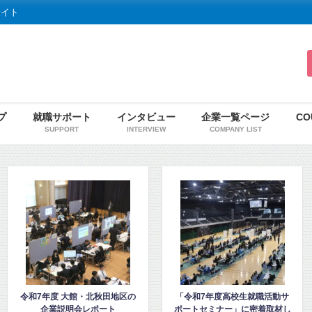
サイト
プ
就職サポート
インタビュー
企業一覧ページ
CO
SUPPORT
INTERVIEW
COMPANY LIST
「令和7年度高校生就職活動サ
「高校2年生向け秋田地域企業
ポートセミナー」に密着取材し
ガイダンス」を見学・取材しま