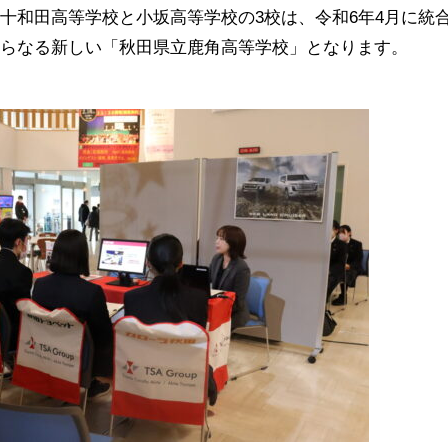
と十和田高等学校と小坂高等学校の
3
校は、令和
6
年
4
月に統
からなる新しい「秋田県立鹿角高等学校」となります。