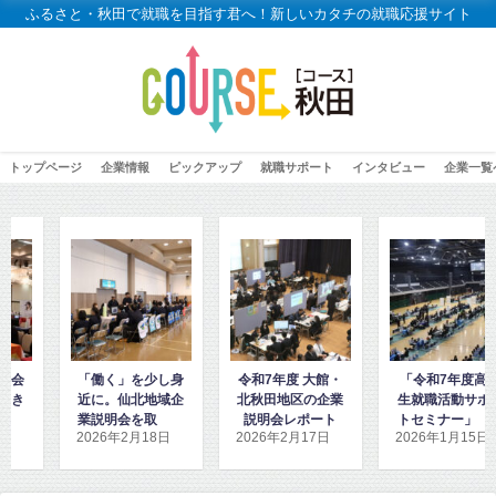
ふるさと・秋田で就職を目指す君へ！新しいカタチの就職応援サイト
トップページ
企業情報
ピックアップ
就職サポート
インタビュー
企業一覧
働く」を少し身
令和7年度 大館・
「令和7年度高校
「高
に。仙北地域企
北秋田地区の企業
生就職活動サポー
秋田
説明会を取材し
説明会レポート
トセミナー」に密
ダン
026年2月18日
2026年2月17日
2026年1月15日
202
ました
着取材しました！
取