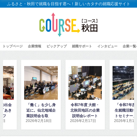
ふるさと・秋田で就職を目指す君へ！新しいカタチの就職応援サイト
トップページ
企業情報
ピックアップ
就職サポート
インタビュー
企業一覧
く」を少し身
令和7年度 大館・
「令和7年度高校
「高校2
。仙北地域企
北秋田地区の企業
生就職活動サポー
秋田地域
明会を取材し
説明会レポート
トセミナー」に密
ダンス」
年2月18日
2026年2月17日
2026年1月15日
2026年
ました
着取材しました！
取材し