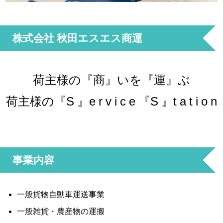
株式会社 秋田エスエス商運
荷主様の『商』いを『運』ぶ
荷主様の『S 』e r v i c e 『S 』t a t i o n
事業内容
一般貨物自動車運送事業
一般雑貨・農産物の運搬