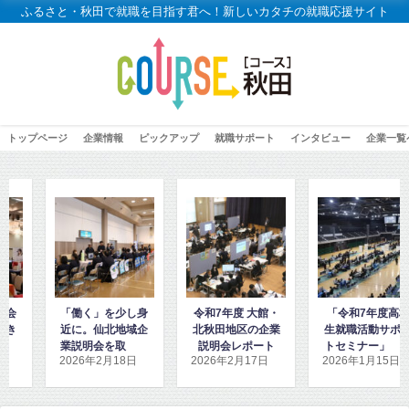
ふるさと・秋田で就職を目指す君へ！新しいカタチの就職応援サイト
トップページ
企業情報
ピックアップ
就職サポート
インタビュー
企業一覧
し身
令和7年度 大館・
「令和7年度高校
「高校2年生向
域企
北秋田地区の企業
生就職活動サポー
秋田地域企業ガ
材し
説明会レポート
トセミナー」に密
ダンス」を見学
日
2026年2月17日
2026年1月15日
2026年1月8日
着取材しました！
取材しました！