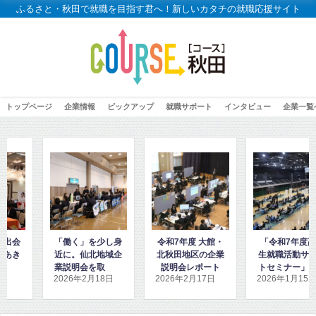
ふるさと・秋田で就職を目指す君へ！新しいカタチの就職応援サイト
トップページ
企業情報
ピックアップ
就職サポート
インタビュー
企業一覧
働く」を少し身
令和7年度 大館・
「令和7年度高校
「高
に。仙北地域企
北秋田地区の企業
生就職活動サポー
秋田
説明会を取材し
説明会レポート
トセミナー」に密
ダン
26年2月18日
2026年2月17日
2026年1月15日
202
ました
着取材しました！
取材