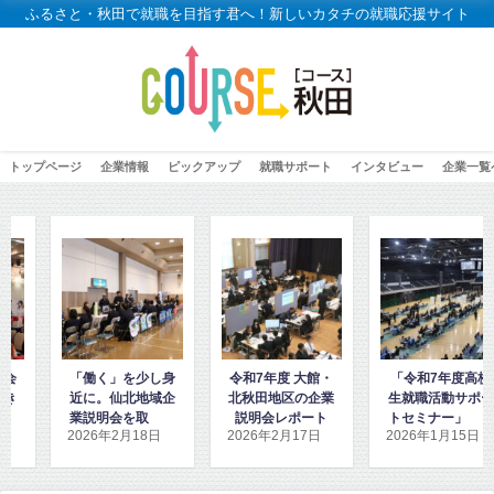
ふるさと・秋田で就職を目指す君へ！新しいカタチの就職応援サイト
トップページ
企業情報
ピックアップ
就職サポート
インタビュー
企業一覧
く」を少し身
令和7年度 大館・
「令和7年度高校
「高校
。仙北地域企
北秋田地区の企業
生就職活動サポー
秋田地
明会を取材し
説明会レポート
トセミナー」に密
ダンス
6年2月18日
2026年2月17日
2026年1月15日
2026年
ました
着取材しました！
取材し